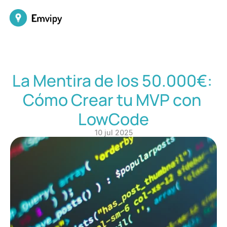
La Mentira de los 50.000€: 
Cómo Crear tu MVP con 
LowCode
10 jul 2025